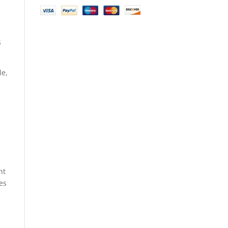
s
le,
nt
es