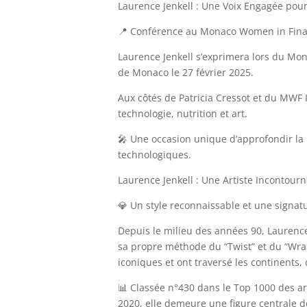
Laurence Jenkell : Une Voix Engagée pour
📍 Conférence au Monaco Women in Finan
Laurence Jenkell s’exprimera lors du Mo
de Monaco le 27 février 2025.
Aux côtés de Patricia Cressot et du MWF Ins
technologie, nutrition et art.
🎤 Une occasion unique d’approfondir la r
technologiques.
Laurence Jenkell : Une Artiste Incontour
💎 Un style reconnaissable et une signatu
Depuis le milieu des années 90, Laurence
sa propre méthode du “Twist” et du “Wra
iconiques et ont traversé les continents
📊 Classée n°430 dans le Top 1000 des a
2020, elle demeure une figure centrale d