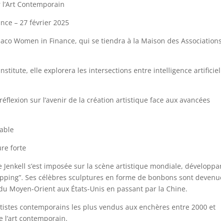
 l’Art Contemporain
ce – 27 février 2025
naco Women in Finance, qui se tiendra à la Maison des Association
titute, elle explorera les intersections entre intelligence artificiel
éflexion sur l’avenir de la création artistique face aux avancées
nable
re forte
 Jenkell s’est imposée sur la scène artistique mondiale, développa
pping”. Ses célèbres sculptures en forme de bonbons sont devenu
, du Moyen-Orient aux États-Unis en passant par la Chine.
rtistes contemporains les plus vendus aux enchères entre 2000 et
e l’art contemporain.