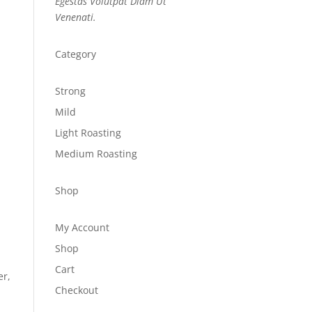
Egestas Volutpat Diam Ut
Venenati.
Category
Strong
Mild
Light Roasting
Medium Roasting
Shop
My Account
Shop
Cart
er,
Checkout